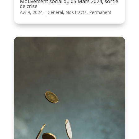
Mouvement social du 05 Mars 2024, sortie
de crise
Avr 9, 2024
|
Général
,
Nos tracts
,
Permanent