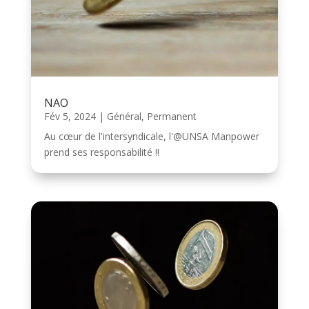
NAO
Fév 5, 2024
|
Général
,
Permanent
Au cœur de l'intersyndicale, l'@UNSA Manpower
prend ses responsabilité !!