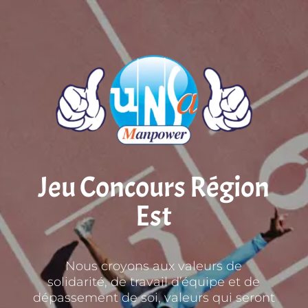
Jeu Concours Région
Est
Nous croyons aux valeurs de
solidarité,
de travail d’équipe et de
dépassement de soi,
valeurs qui seront