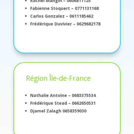
Rachel Mangin – 0606811125
Fabienne Stoquert – 0771131168
Carlos Gonzalez – 0611185462
Frédérique Duvivier – 0629682178
Région Île-de-France
Nathalie Antoine – 0683375534
Frédérique Stead – 0662650531
Djamel Zalagh 0658359030