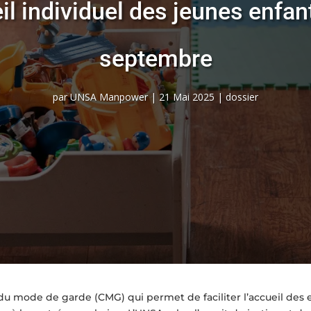
eil individuel des jeunes enfa
septembre
par
UNSA Manpower
|
21 Mai 2025
|
dossier
 mode de garde (CMG) qui permet de faciliter l’accueil des e