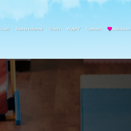
cueil
Restez Informé
Tracts
WebTV
Contact
Adhésion