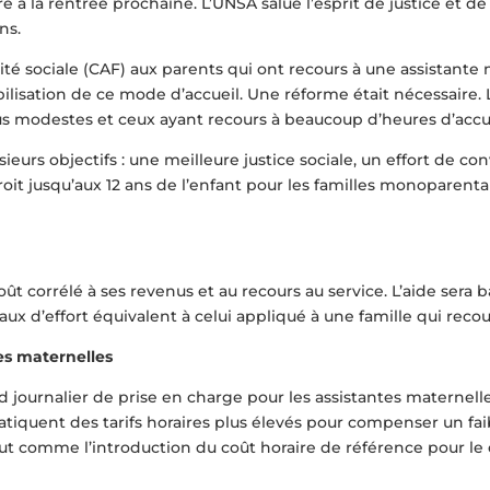
 à la rentrée prochaine. L’UNSA salue l’esprit de justice et de
ns.
rité sociale (CAF) aux parents qui ont recours à une assistant
vabilisation de ce mode d’accueil. Une réforme était nécessaire.
nus modestes et ceux ayant recours à beaucoup d’heures d’accue
sieurs objectifs : une meilleure justice sociale, un effort de co
 droit jusqu’aux 12 ans de l’enfant pour les familles monoparenta
 corrélé à ses revenus et au recours au service. L’aide sera ba
aux d’effort équivalent à celui appliqué à une famille qui reco
es maternelles
d journalier de prise en charge pour les assistantes maternelle
atiquent des tarifs horaires plus élevés pour compenser un fai
 tout comme l’introduction du coût horaire de référence pour l