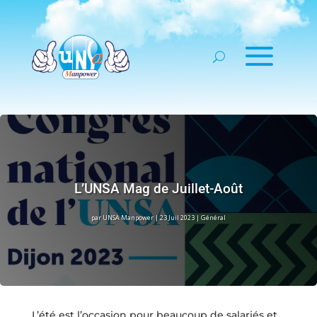
L’UNSA Mag de Juillet-Août
par
UNSA Manpower
|
23 Juil 2023
|
Général
L’été est l’occasion pour beaucoup de salariés et