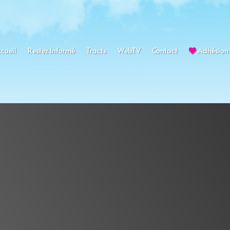
cueil
Restez Informé
Tracts
WebTV
Contact
Adhésion