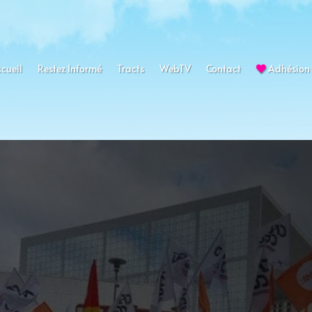
cueil
Restez Informé
Tracts
WebTV
Contact
Adhésion