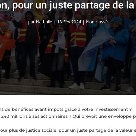
on, pour un juste partage de la
par
Nathalie
|
13 Fév 2024
|
Non classé
ions de bénéfices avant impôts grâce à votre investissement ?
é 240 millions à ses actionnaires ? Qui prévoit une enveloppe
our plus de justice sociale, pour un juste partage de la valeur