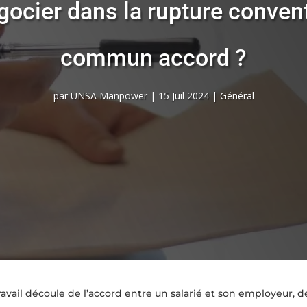
égocier dans la rupture convent
commun accord ?
par
UNSA Manpower
|
15 Juil 2024
|
Général
avail découle de l’accord entre un salarié et son employeur, de