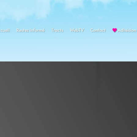
cueil
Restez Informé
Tracts
WebTV
Contact
Adhésion