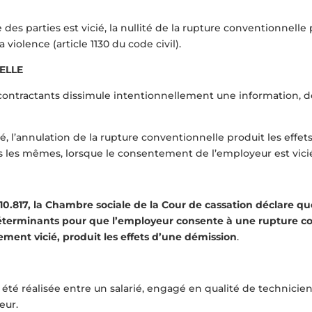
des parties est vicié, la nullité de la rupture conventionne
a violence (article 1130 du code civil).
ELLE
contractants dissimule intentionnellement une information, do
é, l’annulation de la rupture conventionnelle produit les effet
as les mêmes, lorsque le consentement de l’employeur est vici
-10.817, la Chambre sociale de la Cour de cassation déclare q
erminants pour que l’employeur consente à une rupture conve
ment vicié, produit les effets d’une démission
.
 été réalisée entre un salarié, engagé en qualité de technici
eur.