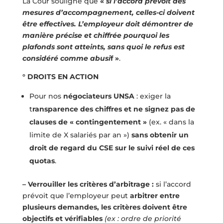
La Cour souligne que
«
si l’accord prévoit des
mesures d’accompagnement, celles-ci doivent
être effectives. L’employeur doit démontrer de
manière précise et chiffrée pourquoi les
plafonds sont atteints, sans quoi le refus est
considéré comme abusi
f »
.
° DROITS EN ACTION
Pour nos
négociateurs UNSA
: exiger la
t
ransparence des chiffres et ne signez pas de
clauses de « contingentement »
(ex. « dans la
limite de X salariés par an »)
sans obtenir un
droit de regard du CSE sur le suivi réel de ces
quotas
.
– Verrouiller les critères d’arbitrage :
si l’accord
prévoit que l’employeur peut
arbitrer entre
plusieurs demandes, les critères doivent être
objectifs et vérifiables
(ex : ordre de priorité